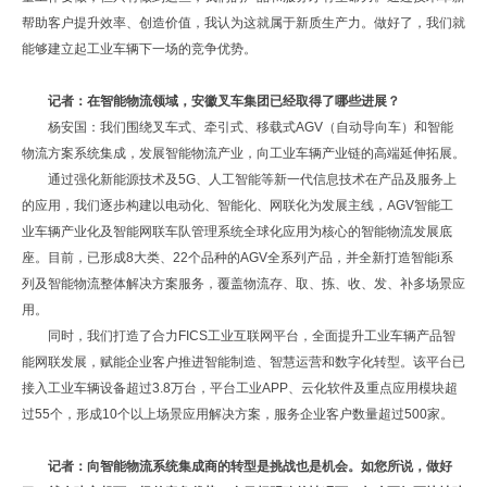
帮助客户提升效率、创造价值，我认为这就属于新质生产力。做好了，我们就
能够建立起工业车辆下一场的竞争优势。
记者：在智能物流领域，安徽叉车集团已经取得了哪些进展？
杨安国：我们围绕叉车式、牵引式、移载式AGV（自动导向车）和智能
物流方案系统集成，发展智能物流产业，向工业车辆产业链的高端延伸拓展。
通过强化新能源技术及5G、人工智能等新一代信息技术在产品及服务上
的应用，我们逐步构建以电动化、智能化、网联化为发展主线，AGV智能工
业车辆产业化及智能网联车队管理系统全球化应用为核心的智能物流发展底
座。目前，已形成8大类、22个品种的AGV全系列产品，并全新打造智能i系
列及智能物流整体解决方案服务，覆盖物流存、取、拣、收、发、补多场景应
用。
同时，我们打造了合力FICS工业互联网平台，全面提升工业车辆产品智
能网联发展，赋能企业客户推进智能制造、智慧运营和数字化转型。该平台已
接入工业车辆设备超过3.8万台，平台工业APP、云化软件及重点应用模块超
过55个，形成10个以上场景应用解决方案，服务企业客户数量超过500家。
记者：向智能物流系统集成商的转型是挑战也是机会。如您所说，做好