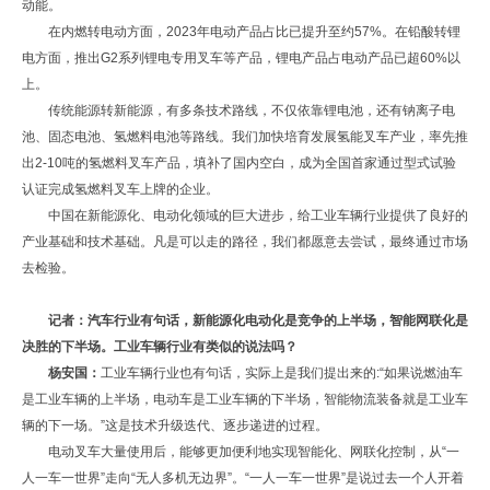
动能。
在内燃转电动方面，2023年电动产品占比已提升至约57%。在铅酸转锂
电方面，推出G2系列锂电专用叉车等产品，锂电产品占电动产品已超60%以
上。
传统能源转新能源，有多条技术路线，不仅依靠锂电池，还有钠离子电
池、固态电池、氢燃料电池等路线。我们加快培育发展氢能叉车产业，率先推
出2-10吨的氢燃料叉车产品，填补了国内空白，成为全国首家通过型式试验
认证完成氢燃料叉车上牌的企业。
中国在新能源化、电动化领域的巨大进步，给工业车辆行业提供了良好的
产业基础和技术基础。凡是可以走的路径，我们都愿意去尝试，最终通过市场
去检验。
记者：汽车行业有句话，新能源化电动化是竞争的上半场，智能网联化是
决胜的下半场。工业车辆行业有类似的说法吗？
杨安国：
工业车辆行业也有句话，实际上是我们提出来的:“如果说燃油车
是工业车辆的上半场，电动车是工业车辆的下半场，智能物流装备就是工业车
辆的下一场。”这是技术升级迭代、逐步递进的过程。
电动叉车大量使用后，能够更加便利地实现智能化、网联化控制，从“一
人一车一世界”走向“无人多机无边界”。“一人一车一世界”是说过去一个人开着