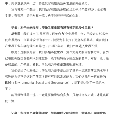
中，共享发展成果，进一步激发智能物流业务发展的内生动力。
我再补充一个数据，我们做智能物流系统的员工平均年龄29岁，他们有
学识，有智慧，勇于对标一流，勇于对标标杆式的企业。
记者：对于未来发展，安徽叉车集团有没有设定阶段性目标？
杨安国：
我们提出“世界五强，百年合力”企业愿景。合力已经走过60多年
的发展历程，但要建设“百年合力”，就要为未来打下更坚实的基础。现在我们
在世界工业车辆行业排名第七，在3至5年内，我们力争进入世界五强。
以更长远的眼光看，我们要始终把世界一流作为努力的目标和方向。合力
已被国务院国资委列入创建世界一流专精特新示范企业的名单。对标一流，是
多维度的。产销量、营收、研发能力等都是重要衡量标准。
我们提出了七种能力，研发能力是不是达到了世界一流或是前五的水平？
管理能力是不是达到了前五？还有可持续发展能力，我们这几年一直在推的
ESG（Environmental Social and Governance），是不是达到了一流的水
平？
能否做到世界一流，一定是要衡量综合实力。只有综合实力强，才是真正
的一流。
记者：相信合力在新能源化、智能网联化的转型中，能够早日实现世界一