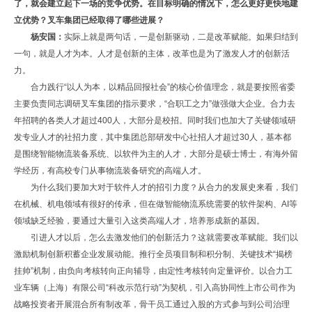
了，就会建立起下一场的竞争优势。在目标明确的情况下，怎么更好更快地建
立优势？叉车集团已经取得了哪些进展？
杨安国：
实际上就是两句话，一是创新驱动，二是改革赋能。如果归结到
一句，就是人才为本。人才是创新的主体，改革也是为了激发人才的创新活
力。
合力践行“以人为本，以精品回报社会”的核心价值理念，就是要按照省委
主要负责同志调研叉车集团的指示要求，“合职工之力”做强做大企业。合力去
年招聘的各类人才超过400人，大部分是校招。同时我们也加大了关键领域研
发专业人才的社招力度，其中集团总部研发中心社招人才超过30人，基本都
是围绕智能物流装备系统、以软件为主的人才，大部分是硕士博士，有海外留
学经历，有高校专门从事物流装备研究的高端人才。
为什么我们要加大对于软件人才的招引力度？从合力的发展史来看，我们
在机械、机电领域有很好的传承，但在做智能物流系统需要的软件架构、AI等
领域缺乏经验，要通过大量引入这类高端人才，培养形成新的基因。
引进人才以后，怎么去激发他们的创新活力？这就需要改革赋能。我们以
激励机制创新积蓄企业发展动能。推行全员项目制和积分制、关键技术“揭榜
挂帅”机制，由负向考核转向正向辅导，由定性考核转向定量评价。以合力工
业车辆（上海）有限公司“科改示范行动”为契机，引入高协同性上市公司作为
战略投资者开展混合所有制改革，骨干员工通过入股的方式参与到公司治理