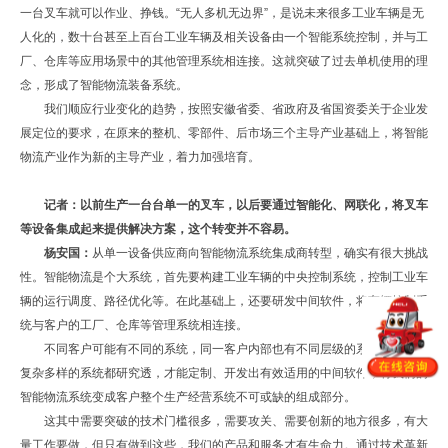
一台叉车就可以作业、挣钱。“无人多机无边界”，是说未来很多工业车辆是无
人化的，数十台甚至上百台工业车辆及相关设备由一个智能系统控制，并与工
厂、仓库等应用场景中的其他管理系统相连接。这就突破了过去单机使用的理
念，形成了智能物流装备系统。
我们顺应行业变化的趋势，按照安徽省委、省政府及省国资委关于企业发
展定位的要求，在原来的整机、零部件、后市场三个主导产业基础上，将智能
物流产业作为新的主导产业，着力加强培育。
记者：以前生产一台台单一的叉车，以后要通过智能化、网联化，将叉车
等设备集成起来提供解决方案，这个转变并不容易。
杨安国：
从单一设备供应商向智能物流系统集成商转型，确实有很大挑战
性。智能物流是个大系统，首先要构建工业车辆的中央控制系统，控制工业车
辆的运行调度、路径优化等。在此基础上，还要研发中间软件，将车辆控制系
统与客户的工厂、仓库等管理系统相连接。
不同客户可能有不同的系统，同一客户内部也有不同层级的系统。把这些
复杂多样的系统都研究透，才能定制、开发出有效适用的中间软件，将我们的
智能物流系统变成客户整个生产经营系统不可或缺的组成部分。
这其中需要突破的技术门槛很多，需要攻关、需要创新的地方很多，有大
量工作要做，但只有做到这些，我们的产品和服务才有生命力。通过技术革新