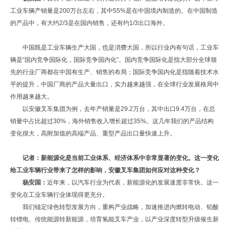
工业车辆产销量是200万台左右，其中55%是在中国境内制造的。在中国制造
的产品中，有大约2/3是在国内销售，还有约1/3出口海外。
中国既是工业车辆生产大国，也是消费大国，所以行业内有句话，工业车
辆是“国内竞争国际化，国际竞争国内化”。国内竞争国际化是指大部分全球领
先的行业厂商都在中国有生产、销售的布局；国际竞争国内化是指随着技术水
平的提升，中国厂商的产品大量出口，实力越来越强，在全球行业发展格局中
作用越来越大。
以安徽叉车集团为例，去年产销量是29.2万台，其中出口9.4万台，在总
销量中占比超过30%，海外销售收入增长超过35%。这几年我们的产品结构
变化很大，高附加值的高端产品、重型产品出口量快速上升。
记者：新能源化是当前工业体系、经济体系中非常显著的变化。这一变化
给工业车辆行业带来了怎样的影响，安徽叉车集团如何应对这种变化？
杨安国：
近年来，以汽车行业为代表，新能源化的发展速度非常快。这一
变化在工业车辆行业体现得更充分。
我们锚定绿色转型发展方向，重构产业战略，加速推进内燃转电动、铅酸
转锂电、传统能源转新能源，培育氢能叉车产业，以产业深度转型升级催生新